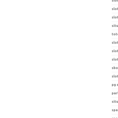
slo
slo
slo
sit
tot
slo
slo
slo
sbo
slo
pg 
par
sit
spa