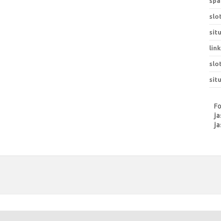
spa
slo
sit
lin
slo
sit
Fo
ja
ja