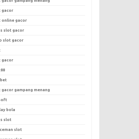
t gacor gampang menang
t gacor
t online gacor
us slot gacor
o slot gacor
t
t gacor
t88
bet
t gacor gampang menang
soft
lay bola
us slot
ceman slot