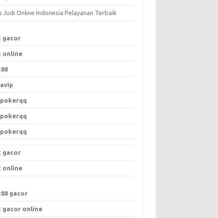
s Judi Online Indonesia Pelayanan Terbaik
t gacor
t online
t88
avip
bpokerqq
bpokerqq
bpokerqq
t gacor
t online
t88 gacor
t gacor online