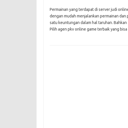
Permainan yang terdapat di server judi online
dengan mudah menjalankan permainan dan pe
satu keuntungan dalam hal taruhan. Bahkan a
Pilih agen pkv online game terbaik yang bi