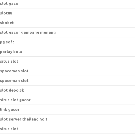
slot gacor
slot88
sbobet
slot gacor gampang menang
pg soft
parlay bola
situs slot
spaceman slot
spaceman slot
slot depo 5k
situs slot gacor
link gacor
slot server thailand no 1
situs slot