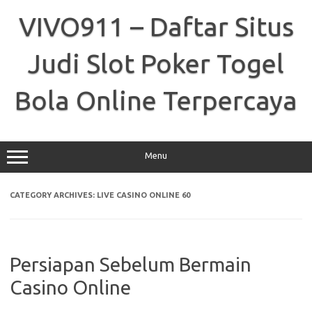
Skip
to
VIVO911 – Daftar Situs
content
Judi Slot Poker Togel
Bola Online Terpercaya
Menu
CATEGORY ARCHIVES:
LIVE CASINO ONLINE 60
Persiapan Sebelum Bermain
Casino Online