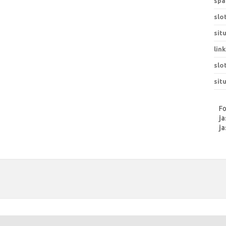
spa
slo
sit
lin
slo
sit
Fo
ja
ja