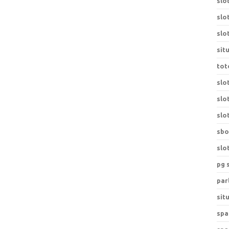
slo
slo
slo
sit
tot
slo
slo
slo
sbo
slo
pg 
par
sit
spa