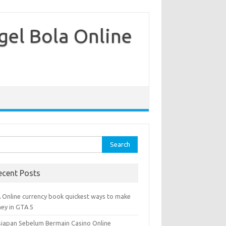
gel Bola Online
rch
ecent Posts
 Online currency book quickest ways to make
ey in GTA 5
siapan Sebelum Bermain Casino Online