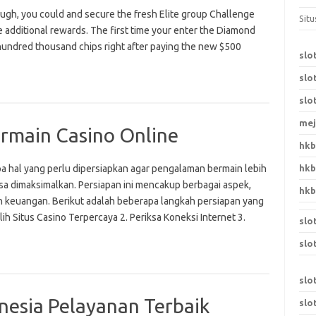
ough, you could and secure the fresh Elite group Challenge
Situ
e additional rewards. The first time your enter the Diamond
hundred thousand chips right after paying the new $500
slo
slo
slo
mej
rmain Casino Online
hk
a hal yang perlu dipersiapkan agar pengalaman bermain lebih
hk
 dimaksimalkan. Persiapan ini mencakup berbagai aspek,
hk
an keuangan. Berikut adalah beberapa langkah persiapan yang
lih Situs Casino Terpercaya 2. Periksa Koneksi Internet 3.
slo
slo
s
lo
onesia Pelayanan Terbaik
slo