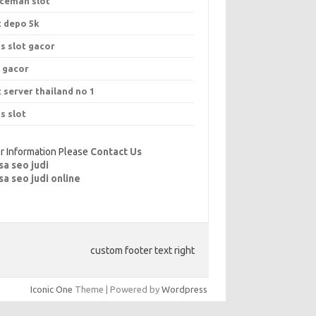
ceman slot
t depo 5k
us slot gacor
k gacor
t server thailand no 1
us slot
r Information Please
Contact Us
sa seo judi
sa seo judi online
custom footer text right
Iconic One
Theme | Powered by
Wordpress