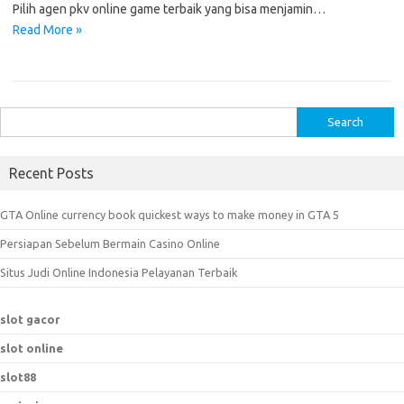
Pilih agen pkv online game terbaik yang bisa menjamin…
Read More »
S
e
a
Recent Posts
r
c
GTA Online currency book quickest ways to make money in GTA 5
h
Persiapan Sebelum Bermain Casino Online
f
o
Situs Judi Online Indonesia Pelayanan Terbaik
r
:
slot gacor
slot online
slot88