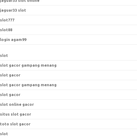
jaguar33 slot online
jaguar33 slot
slot777
slot88
login agam99
slot
slot gacor gampang menang
slot gacor
slot gacor gampang menang
slot gacor
slot online gacor
situs slot gacor
toto slot gacor
slot