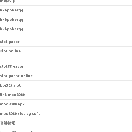
mejavip
hkbpokerqq
hkbpokerqq
hkbpokerqq
slot gacor
slot online
s
lot88 gacor
slot gacor online
koi365 slot
link mpo8080
mpo8080 apk
mpo8080 slot pg soft
香港赌场