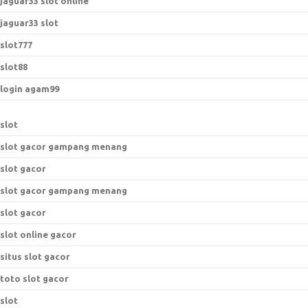
jaguar33 slot online
jaguar33 slot
slot777
slot88
login agam99
slot
slot gacor gampang menang
slot gacor
slot gacor gampang menang
slot gacor
slot online gacor
situs slot gacor
toto slot gacor
slot