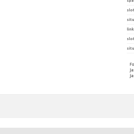
spa
slo
sit
lin
slo
sit
Fo
ja
ja