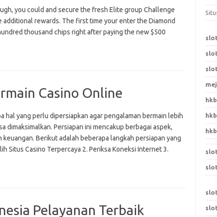
ough, you could and secure the fresh Elite group Challenge
Situ
e additional rewards. The first time your enter the Diamond
hundred thousand chips right after paying the new $500
slo
slo
slo
mej
rmain Casino Online
hk
a hal yang perlu dipersiapkan agar pengalaman bermain lebih
hk
 dimaksimalkan. Persiapan ini mencakup berbagai aspek,
hk
an keuangan. Berikut adalah beberapa langkah persiapan yang
lih Situs Casino Terpercaya 2. Periksa Koneksi Internet 3.
slo
slo
s
lo
onesia Pelayanan Terbaik
slo