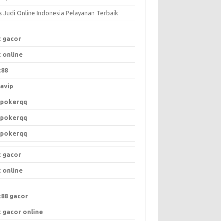
s Judi Online Indonesia Pelayanan Terbaik
t gacor
t online
t88
avip
bpokerqq
bpokerqq
bpokerqq
t gacor
t online
t88 gacor
t gacor online