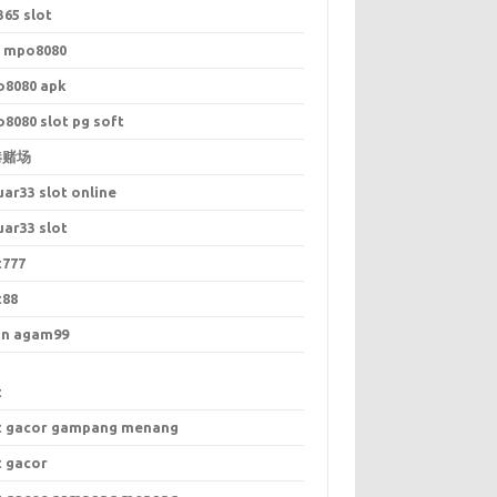
365 slot
k mpo8080
8080 apk
8080 slot pg soft
港赌场
uar33 slot online
uar33 slot
t777
t88
in agam99
t
t gacor gampang menang
t gacor