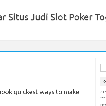
r Situs Judi Slot Poker To
Sea
for:
R
book quickest ways to make
GTA
mon
Per