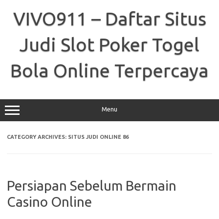
Skip
to
VIVO911 – Daftar Situs
content
Judi Slot Poker Togel
Bola Online Terpercaya
Menu
CATEGORY ARCHIVES:
SITUS JUDI ONLINE 86
Persiapan Sebelum Bermain
Casino Online