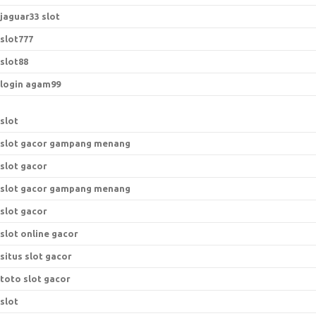
jaguar33 slot
slot777
slot88
login agam99
slot
slot gacor gampang menang
slot gacor
slot gacor gampang menang
slot gacor
slot online gacor
situs slot gacor
toto slot gacor
slot