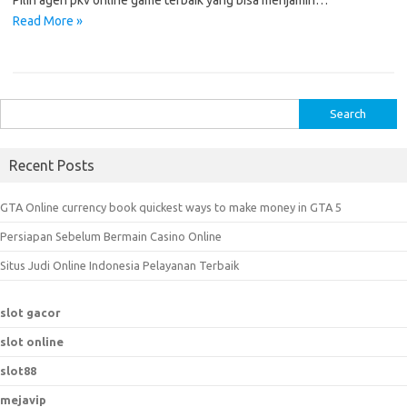
Pilih agen pkv online game terbaik yang bisa menjamin…
Read More »
S
e
a
Recent Posts
r
c
GTA Online currency book quickest ways to make money in GTA 5
h
Persiapan Sebelum Bermain Casino Online
f
o
Situs Judi Online Indonesia Pelayanan Terbaik
r
:
slot gacor
slot online
slot88
mejavip