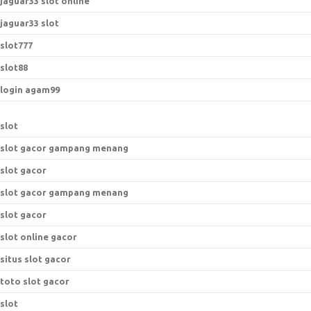
jaguar33 slot online
jaguar33 slot
slot777
slot88
login agam99
slot
slot gacor gampang menang
slot gacor
slot gacor gampang menang
slot gacor
slot online gacor
situs slot gacor
toto slot gacor
slot