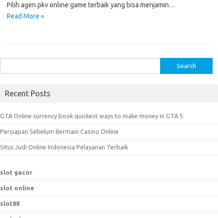
Pilih agen pkv online game terbaik yang bisa menjamin…
Read More »
S
e
a
Recent Posts
r
c
GTA Online currency book quickest ways to make money in GTA 5
h
Persiapan Sebelum Bermain Casino Online
f
o
Situs Judi Online Indonesia Pelayanan Terbaik
r
:
slot gacor
slot online
slot88