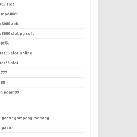
365 slot
k mpo8080
8080 apk
8080 slot pg soft
港赌场
uar33 slot online
uar33 slot
t777
t88
in agam99
t
t gacor gampang menang
t gacor