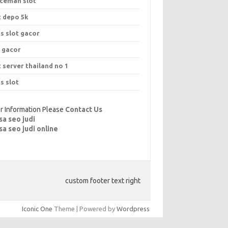
ceman slot
t depo 5k
us slot gacor
k gacor
t server thailand no 1
us slot
r Information Please
Contact Us
sa seo judi
sa seo judi online
custom footer text right
Iconic One
Theme | Powered by
Wordpress