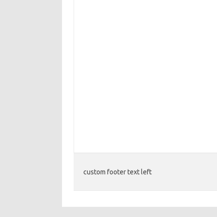
custom footer text left