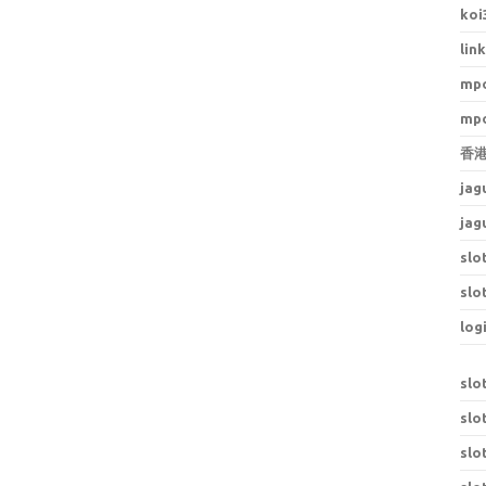
koi
lin
mpo
mpo
香
jag
jag
slo
slo
log
slo
slo
slo