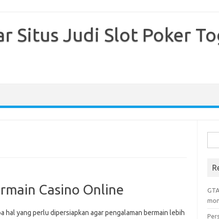
r Situs Judi Slot Poker To
Sea
for:
R
rmain Casino Online
GTA
mon
a hal yang perlu dipersiapkan agar pengalaman bermain lebih
Per