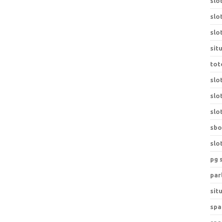
slo
slo
slo
sit
tot
slo
slo
slo
sbo
slo
pg 
par
sit
spa