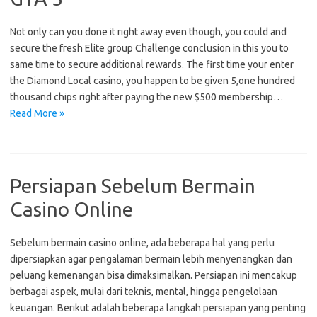
Not only can you done it right away even though, you could and
secure the fresh Elite group Challenge conclusion in this you to
same time to secure additional rewards. The first time your enter
the Diamond Local casino, you happen to be given 5,one hundred
thousand chips right after paying the new $500 membership…
Read More »
Persiapan Sebelum Bermain
Casino Online
Sebelum bermain casino online, ada beberapa hal yang perlu
dipersiapkan agar pengalaman bermain lebih menyenangkan dan
peluang kemenangan bisa dimaksimalkan. Persiapan ini mencakup
berbagai aspek, mulai dari teknis, mental, hingga pengelolaan
keuangan. Berikut adalah beberapa langkah persiapan yang penting