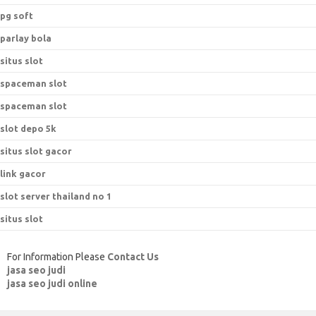
pg soft
parlay bola
situs slot
spaceman slot
spaceman slot
slot depo 5k
situs slot gacor
link gacor
slot server thailand no 1
situs slot
For Information Please
Contact Us
jasa seo judi
jasa seo judi online