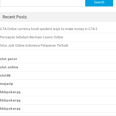
S
e
a
Recent Posts
r
c
GTA Online currency book quickest ways to make money in GTA 5
h
Persiapan Sebelum Bermain Casino Online
f
o
Situs Judi Online Indonesia Pelayanan Terbaik
r
:
slot gacor
slot online
slot88
mejavip
hkbpokerqq
hkbpokerqq
hkbpokerqq