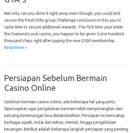
Not only can you done it right away even though, you could and
secure the fresh Elite group Challenge conclusion in this you to
same time to secure additional rewards. The first time your enter
the Diamond Local casino, you happen to be given 5,one hundred
thousand chips right after paying the new $500 membership…
Read More »
Persiapan Sebelum Bermain
Casino Online
Sebelum bermain casino online, ada beberapa hal yang perlu
dipersiapkan agar pengalaman bermain lebih menyenangkan dan
peluang kemenangan bisa dimaksimalkan. Persiapan ini mencakup
berbagai aspek, mulai dari teknis, mental, hingga pengelolaan
keuangan. Berikut adalah beberapa langkah persiapan yang penting