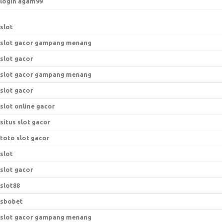
login agam99
slot
slot gacor gampang menang
slot gacor
slot gacor gampang menang
slot gacor
slot online gacor
situs slot gacor
toto slot gacor
slot
slot gacor
slot88
sbobet
slot gacor gampang menang