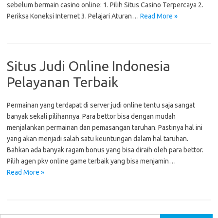
sebelum bermain casino online: 1. Pilih Situs Casino Terpercaya 2.
Periksa Koneksi Internet 3. Pelajari Aturan…
Read More »
Situs Judi Online Indonesia
Pelayanan Terbaik
Permainan yang terdapat di server judi online tentu saja sangat
banyak sekali pilihannya. Para bettor bisa dengan mudah
menjalankan permainan dan pemasangan taruhan. Pastinya hal ini
yang akan menjadi salah satu keuntungan dalam hal taruhan.
Bahkan ada banyak ragam bonus yang bisa diraih oleh para bettor.
Pilih agen pkv online game terbaik yang bisa menjamin…
Read More »