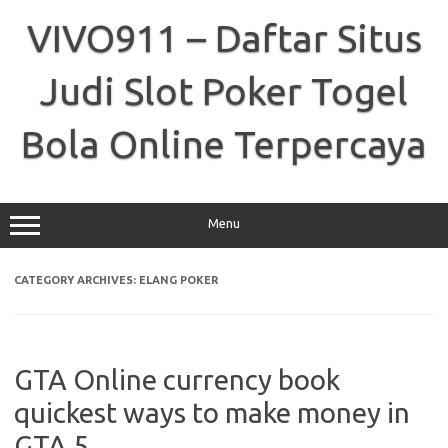
Skip
to
VIVO911 – Daftar Situs
content
Judi Slot Poker Togel
Bola Online Terpercaya
Menu
CATEGORY ARCHIVES:
ELANG POKER
GTA Online currency book
quickest ways to make money in
GTA 5