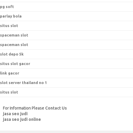
pg soft
parlay bola
situs slot
spaceman slot
spaceman slot
slot depo 5k
situs slot gacor
link gacor
slot server thailand no 1
situs slot
For Information Please
Contact Us
jasa seo judi
jasa seo judi online