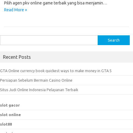
Pilih agen pkv online game terbaik yang bisa menjamin…
Read More »
S
e
a
Recent Posts
r
c
GTA Online currency book quickest ways to make money in GTA 5
h
Persiapan Sebelum Bermain Casino Online
f
o
Situs Judi Online Indonesia Pelayanan Terbaik
r
:
slot gacor
slot online
slot88