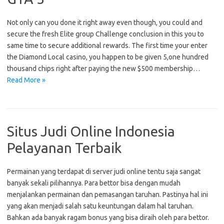
Not only can you done it right away even though, you could and
secure the fresh Elite group Challenge conclusion in this you to
same time to secure additional rewards. The first time your enter
the Diamond Local casino, you happen to be given 5,one hundred
thousand chips right after paying the new $500 membership…
Read More »
Situs Judi Online Indonesia
Pelayanan Terbaik
Permainan yang terdapat di server judi online tentu saja sangat
banyak sekali pilihannya. Para bettor bisa dengan mudah
menjalankan permainan dan pemasangan taruhan. Pastinya hal ini
yang akan menjadi salah satu keuntungan dalam hal taruhan.
Bahkan ada banyak ragam bonus yang bisa diraih oleh para bettor.