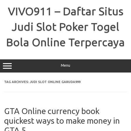
Skip
to
VIVO911 – Daftar Situs
content
Judi Slot Poker Togel
Bola Online Terpercaya
Menu
TAG ARCHIVES:
JUDI SLOT ONLINE GARUDA999
GTA Online currency book
quickest ways to make money in
GTA 5