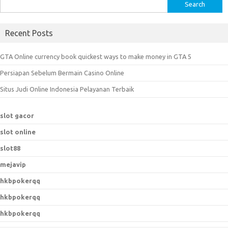
S
e
a
Recent Posts
r
c
GTA Online currency book quickest ways to make money in GTA 5
h
Persiapan Sebelum Bermain Casino Online
f
o
Situs Judi Online Indonesia Pelayanan Terbaik
r
:
slot gacor
slot online
slot88
mejavip
hkbpokerqq
hkbpokerqq
hkbpokerqq