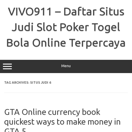
Skip
to
VIVO911 – Daftar Situs
content
Judi Slot Poker Togel
Bola Online Terpercaya
Menu
TAG ARCHIVES:
SITUS JUDI 6
GTA Online currency book
quickest ways to make money in
GTA 5