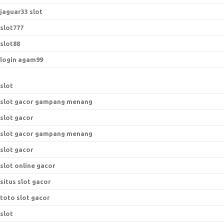
jaguar33 slot
slot777
slot88
login agam99
slot
slot gacor gampang menang
slot gacor
slot gacor gampang menang
slot gacor
slot online gacor
situs slot gacor
toto slot gacor
slot