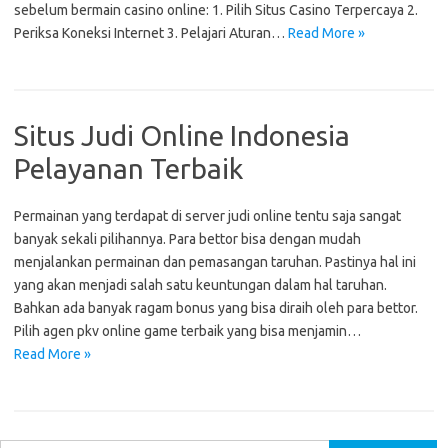
sebelum bermain casino online: 1. Pilih Situs Casino Terpercaya 2.
Periksa Koneksi Internet 3. Pelajari Aturan…
Read More »
Situs Judi Online Indonesia
Pelayanan Terbaik
Permainan yang terdapat di server judi online tentu saja sangat
banyak sekali pilihannya. Para bettor bisa dengan mudah
menjalankan permainan dan pemasangan taruhan. Pastinya hal ini
yang akan menjadi salah satu keuntungan dalam hal taruhan.
Bahkan ada banyak ragam bonus yang bisa diraih oleh para bettor.
Pilih agen pkv online game terbaik yang bisa menjamin…
Read More »