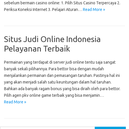
sebelum bermain casino online: 1. Pilih Situs Casino Terpercaya 2.
Periksa Koneksi Internet 3. Pelajari Aturan…
Read More »
Situs Judi Online Indonesia
Pelayanan Terbaik
Permainan yang terdapat di server judi online tentu saja sangat
banyak sekali pilihannya. Para bettor bisa dengan mudah
menjalankan permainan dan pemasangan taruhan. Pastinya hal ini
yang akan menjadi salah satu keuntungan dalam hal taruhan.
Bahkan ada banyak ragam bonus yang bisa diraih oleh para bettor.
Pilih agen pkv online game terbaik yang bisa menjamin…
Read More »