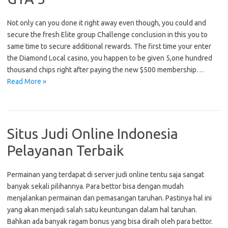
Not only can you done it right away even though, you could and
secure the fresh Elite group Challenge conclusion in this you to
same time to secure additional rewards. The first time your enter
the Diamond Local casino, you happen to be given 5,one hundred
thousand chips right after paying the new $500 membership…
Read More »
Situs Judi Online Indonesia
Pelayanan Terbaik
Permainan yang terdapat di server judi online tentu saja sangat
banyak sekali pilihannya. Para bettor bisa dengan mudah
menjalankan permainan dan pemasangan taruhan. Pastinya hal ini
yang akan menjadi salah satu keuntungan dalam hal taruhan.
Bahkan ada banyak ragam bonus yang bisa diraih oleh para bettor.