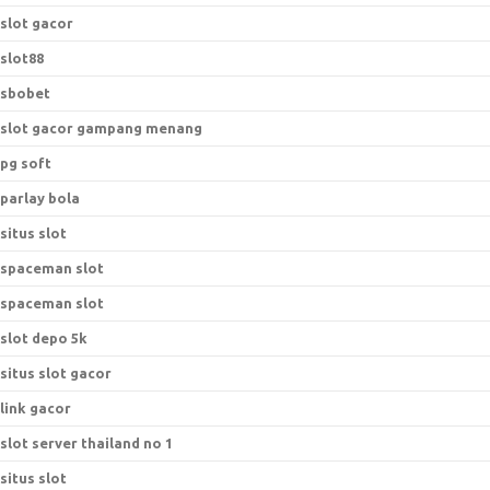
slot gacor
slot88
sbobet
slot gacor gampang menang
pg soft
parlay bola
situs slot
spaceman slot
spaceman slot
slot depo 5k
situs slot gacor
link gacor
slot server thailand no 1
situs slot