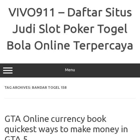
Skip
to
VIVO911 – Daftar Situs
content
Judi Slot Poker Togel
Bola Online Terpercaya
Menu
TAG ARCHIVES:
BANDAR TOGEL 158
GTA Online currency book
quickest ways to make money in
GTA 5