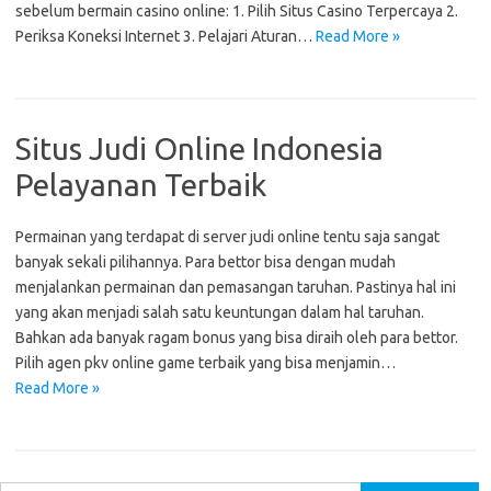
sebelum bermain casino online: 1. Pilih Situs Casino Terpercaya 2.
Periksa Koneksi Internet 3. Pelajari Aturan…
Read More »
Situs Judi Online Indonesia
Pelayanan Terbaik
Permainan yang terdapat di server judi online tentu saja sangat
banyak sekali pilihannya. Para bettor bisa dengan mudah
menjalankan permainan dan pemasangan taruhan. Pastinya hal ini
yang akan menjadi salah satu keuntungan dalam hal taruhan.
Bahkan ada banyak ragam bonus yang bisa diraih oleh para bettor.
Pilih agen pkv online game terbaik yang bisa menjamin…
Read More »