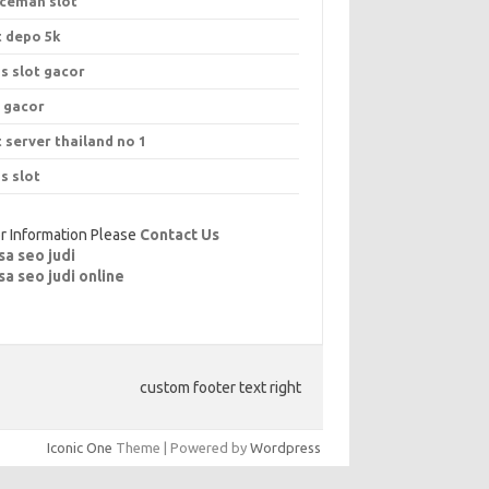
ceman slot
t depo 5k
us slot gacor
k gacor
t server thailand no 1
us slot
r Information Please
Contact Us
sa seo judi
sa seo judi online
custom footer text right
Iconic One
Theme | Powered by
Wordpress