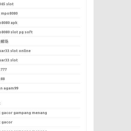
365 slot
k mpo8080
8080 apk
8080 slot pg soft
港赌场
uar33 slot online
uar33 slot
t777
t88
in agam99
t
t gacor gampang menang
t gacor