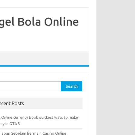
gel Bola Online
rch
ecent Posts
 Online currency book quickest ways to make
ey in GTA 5
siapan Sebelum Bermain Casino Online