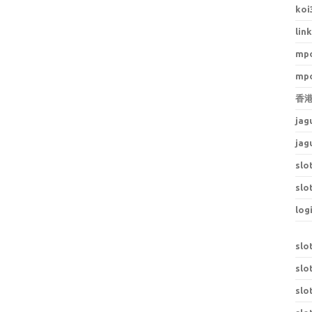
koi
lin
mpo
mpo
香
jag
jag
slo
slo
log
slo
slo
slo