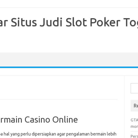
r Situs Judi Slot Poker To
Sea
for:
R
rmain Casino Online
GTA
mon
a hal yang perlu dipersiapkan agar pengalaman bermain lebih
Per