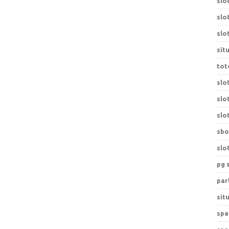
slo
slo
slo
sit
tot
slo
slo
slo
sbo
slo
pg 
par
sit
spa