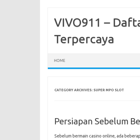
Skip
to
content
VIVO911 – Dafta
Terpercaya
HOME
CATEGORY ARCHIVES:
SUPER MPO SLOT
Persiapan Sebelum Be
Sebelum bermain casino online, ada beberap