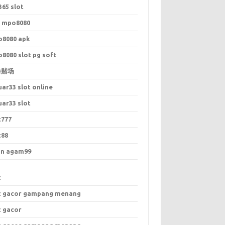
365 slot
k mpo8080
8080 apk
8080 slot pg soft
港赌场
uar33 slot online
uar33 slot
t777
t88
in agam99
t
t gacor gampang menang
t gacor