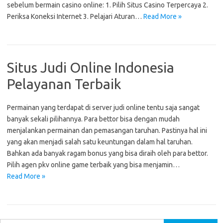
sebelum bermain casino online: 1. Pilih Situs Casino Terpercaya 2.
Periksa Koneksi Internet 3. Pelajari Aturan…
Read More »
Situs Judi Online Indonesia
Pelayanan Terbaik
Permainan yang terdapat di server judi online tentu saja sangat
banyak sekali pilihannya. Para bettor bisa dengan mudah
menjalankan permainan dan pemasangan taruhan. Pastinya hal ini
yang akan menjadi salah satu keuntungan dalam hal taruhan.
Bahkan ada banyak ragam bonus yang bisa diraih oleh para bettor.
Pilih agen pkv online game terbaik yang bisa menjamin…
Read More »