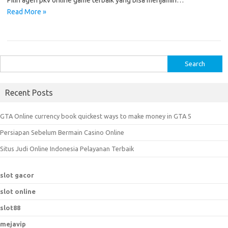
Pilih agen pkv online game terbaik yang bisa menjamin…
Read More »
S
e
a
Recent Posts
r
c
GTA Online currency book quickest ways to make money in GTA 5
h
Persiapan Sebelum Bermain Casino Online
f
o
Situs Judi Online Indonesia Pelayanan Terbaik
r
:
slot gacor
slot online
slot88
mejavip