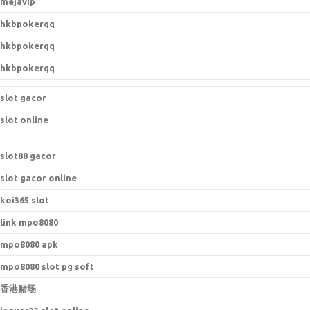
mejavip
hkbpokerqq
hkbpokerqq
hkbpokerqq
slot gacor
slot online
s
lot88 gacor
slot gacor online
koi365 slot
link mpo8080
mpo8080 apk
mpo8080 slot pg soft
香港赌场