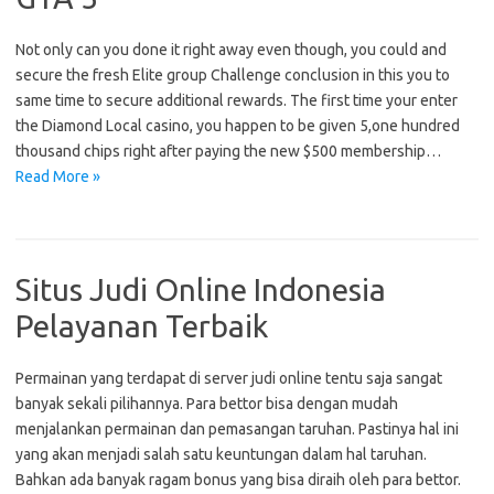
Not only can you done it right away even though, you could and
secure the fresh Elite group Challenge conclusion in this you to
same time to secure additional rewards. The first time your enter
the Diamond Local casino, you happen to be given 5,one hundred
thousand chips right after paying the new $500 membership…
Read More »
Situs Judi Online Indonesia
Pelayanan Terbaik
Permainan yang terdapat di server judi online tentu saja sangat
banyak sekali pilihannya. Para bettor bisa dengan mudah
menjalankan permainan dan pemasangan taruhan. Pastinya hal ini
yang akan menjadi salah satu keuntungan dalam hal taruhan.
Bahkan ada banyak ragam bonus yang bisa diraih oleh para bettor.