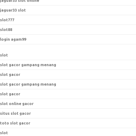
jaguar33 slot online
jaguar33 slot
slot777
slot88
login agam99
slot
slot gacor gampang menang
slot gacor
slot gacor gampang menang
slot gacor
slot online gacor
situs slot gacor
toto slot gacor
slot