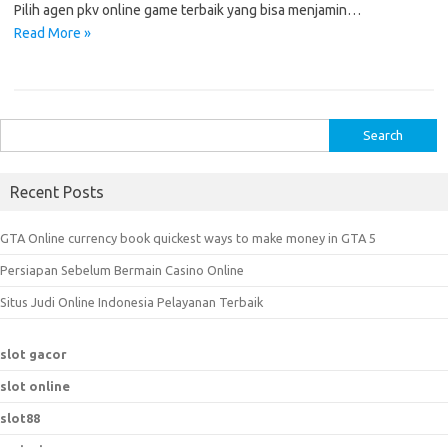
Pilih agen pkv online game terbaik yang bisa menjamin…
Read More »
S
e
a
Recent Posts
r
c
GTA Online currency book quickest ways to make money in GTA 5
h
Persiapan Sebelum Bermain Casino Online
f
o
Situs Judi Online Indonesia Pelayanan Terbaik
r
:
slot gacor
slot online
slot88