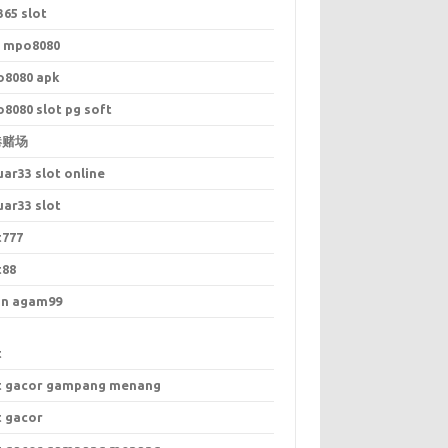
365 slot
k mpo8080
8080 apk
8080 slot pg soft
港赌场
uar33 slot online
uar33 slot
t777
t88
in agam99
t
t gacor gampang menang
t gacor