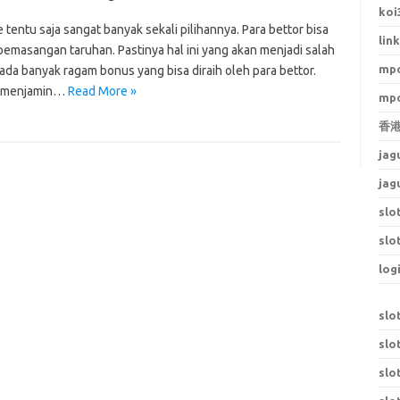
koi
 tentu saja sangat banyak sekali pilihannya. Para bettor bisa
lin
masangan taruhan. Pastinya hal ini yang akan menjadi salah
mpo
da banyak ragam bonus yang bisa diraih oleh para bettor.
sa menjamin…
Read More »
mpo
香
jag
jag
slo
slo
log
slo
slo
slo