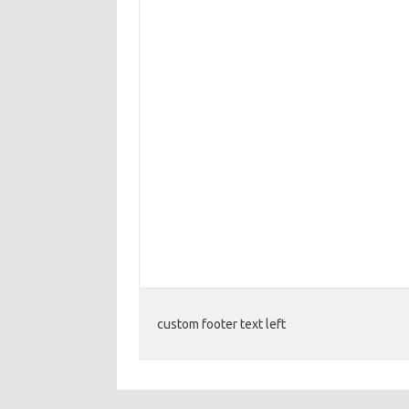
custom footer text left