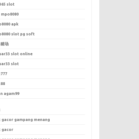
365 slot
k mpo8080
8080 apk
8080 slot pg soft
港赌场
uar33 slot online
uar33 slot
t777
t88
in agam99
t
t gacor gampang menang
t gacor