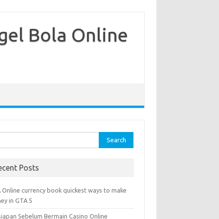
gel Bola Online
rch
ecent Posts
 Online currency book quickest ways to make
ey in GTA 5
siapan Sebelum Bermain Casino Online