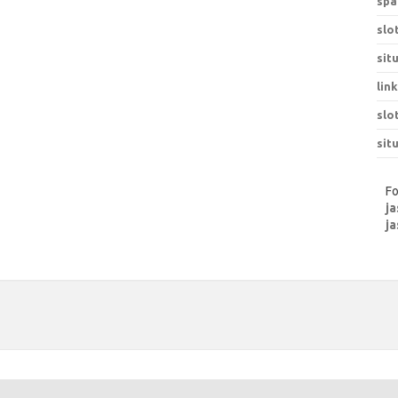
spa
slo
sit
lin
slo
sit
Fo
ja
ja