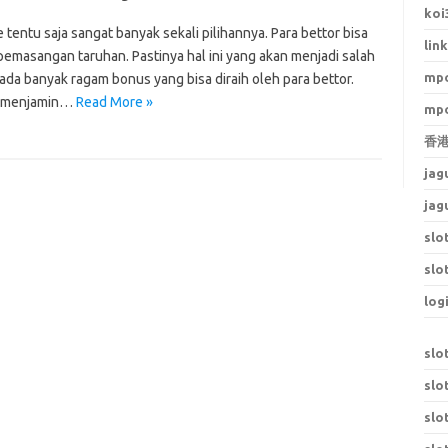
koi
 tentu saja sangat banyak sekali pilihannya. Para bettor bisa
lin
masangan taruhan. Pastinya hal ini yang akan menjadi salah
mpo
da banyak ragam bonus yang bisa diraih oleh para bettor.
sa menjamin…
Read More »
mpo
香
jag
jag
slo
slo
log
slo
slo
slo