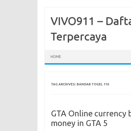
Skip
to
content
VIVO911 – Dafta
Terpercaya
HOME
TAG ARCHIVES:
BANDAR TOGEL 110
GTA Online currency 
money in GTA 5