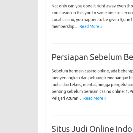
Not only can you done it right away even th
conclusion in this you to same time to secur
Local casino, you happen to be given 5,one 
membership…
Read More »
Persiapan Sebelum Be
Sebelum bermain casino online, ada beberap
menyenangkan dan peluang kemenangan bisa
mulai dari teknis, mental, hingga pengelola
penting sebelum bermain casino online: 1. Pi
Pelajari Aturan…
Read More »
Situs Judi Online Ind