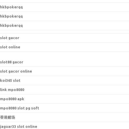
hkbpokerqq
hkbpokerqq
hkbpokerqq
slot gacor
slot online
s
lot88 gacor
slot gacor online
koi365 slot
link mpo8080
mpo8080 apk
mpo8080 slot pg soft
香港赌场
jaguar33 slot online