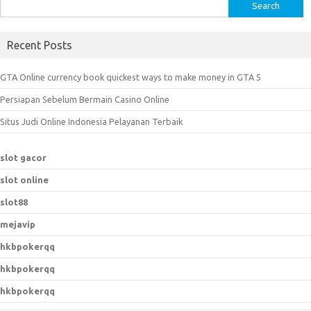
S
e
a
Recent Posts
r
c
GTA Online currency book quickest ways to make money in GTA 5
h
Persiapan Sebelum Bermain Casino Online
f
o
Situs Judi Online Indonesia Pelayanan Terbaik
r
:
slot gacor
slot online
slot88
mejavip
hkbpokerqq
hkbpokerqq
hkbpokerqq