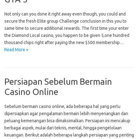
Not only can you done it right away even though, you could and
secure the fresh Elite group Challenge conclusion in this you to
same time to secure additional rewards. The first time your enter
the Diamond Local casino, you happen to be given 5,one hundred
thousand chips right after paying the new $500 membership…
Read More »
Persiapan Sebelum Bermain
Casino Online
Sebelum bermain casino online, ada beberapa hal yang perlu
dipersiapkan agar pengalaman bermain lebih menyenangkan dan
peluang kemenangan bisa dimaksimalkan. Persiapan ini mencakup
berbagai aspek, mulai dari teknis, mental, hingga pengelolaan
keuangan. Berikut adalah beberapa langkah persiapan yang penting