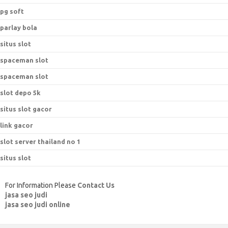
pg soft
parlay bola
situs slot
spaceman slot
spaceman slot
slot depo 5k
situs slot gacor
link gacor
slot server thailand no 1
situs slot
For Information Please
Contact Us
jasa seo judi
jasa seo judi online