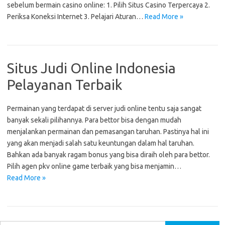
sebelum bermain casino online: 1. Pilih Situs Casino Terpercaya 2.
Periksa Koneksi Internet 3. Pelajari Aturan…
Read More »
Situs Judi Online Indonesia
Pelayanan Terbaik
Permainan yang terdapat di server judi online tentu saja sangat
banyak sekali pilihannya. Para bettor bisa dengan mudah
menjalankan permainan dan pemasangan taruhan. Pastinya hal ini
yang akan menjadi salah satu keuntungan dalam hal taruhan.
Bahkan ada banyak ragam bonus yang bisa diraih oleh para bettor.
Pilih agen pkv online game terbaik yang bisa menjamin…
Read More »