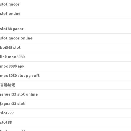
slot gacor
slot online
s
lot88 gacor
slot gacor online
koi365 slot
link mpo8080
mpo8080 apk
mpo8080 slot pg soft
香港赌场
jaguar33 slot online
jaguar33 slot
slot777
slot88