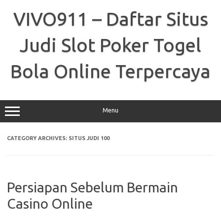
Skip
to
VIVO911 – Daftar Situs
content
Judi Slot Poker Togel
Bola Online Terpercaya
Menu
CATEGORY ARCHIVES:
SITUS JUDI 100
Persiapan Sebelum Bermain
Casino Online