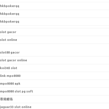
hkbpokerqq
hkbpokerqq
hkbpokerqq
slot gacor
slot online
s
lot88 gacor
slot gacor online
koi365 slot
link mpo8080
mpo8080 apk
mpo8080 slot pg soft
香港赌场
jaguar33 slot online