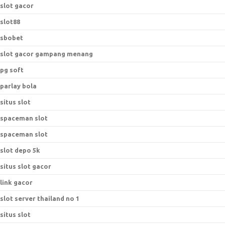
slot gacor
slot88
sbobet
slot gacor gampang menang
pg soft
parlay bola
situs slot
spaceman slot
spaceman slot
slot depo 5k
situs slot gacor
link gacor
slot server thailand no 1
situs slot