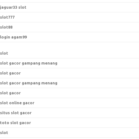
jaguar33 slot
slot777
slot88
login agam99
slot
slot gacor gampang menang
slot gacor
slot gacor gampang menang
slot gacor
slot online gacor
situs slot gacor
toto slot gacor
slot