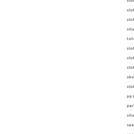
slo
slo
slo
sit
tot
slo
slo
slo
sbo
slo
pg 
par
sit
spa