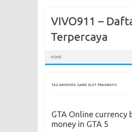
Skip
to
content
VIVO911 – Dafta
Terpercaya
HOME
TAG ARCHIVES:
GAME SLOT PRAGMATIC
GTA Online currency 
money in GTA 5