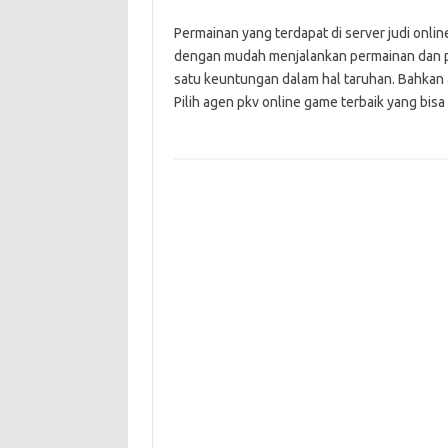
Permainan yang terdapat di server judi online
dengan mudah menjalankan permainan dan pe
satu keuntungan dalam hal taruhan. Bahkan a
Pilih agen pkv online game terbaik yang bi