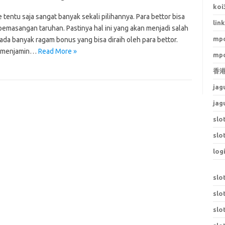
koi
 tentu saja sangat banyak sekali pilihannya. Para bettor bisa
lin
masangan taruhan. Pastinya hal ini yang akan menjadi salah
mpo
da banyak ragam bonus yang bisa diraih oleh para bettor.
sa menjamin…
Read More »
mpo
香
jag
jag
slo
slo
log
slo
slo
slo