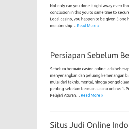
Not only can you done it right away even th
conclusion in this you to same time to secur
Local casino, you happen to be given 5,one 
membership…
Read More »
Persiapan Sebelum Be
Sebelum bermain casino online, ada beberap
menyenangkan dan peluang kemenangan bisa
mulai dari teknis, mental, hingga pengelola
penting sebelum bermain casino online: 1. Pi
Pelajari Aturan…
Read More »
Situs Judi Online Ind