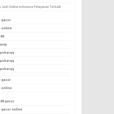
s Judi Online Indonesia Pelayanan Terbaik
t gacor
t online
t88
avip
bpokerqq
bpokerqq
bpokerqq
t gacor
t online
t88 gacor
t gacor online