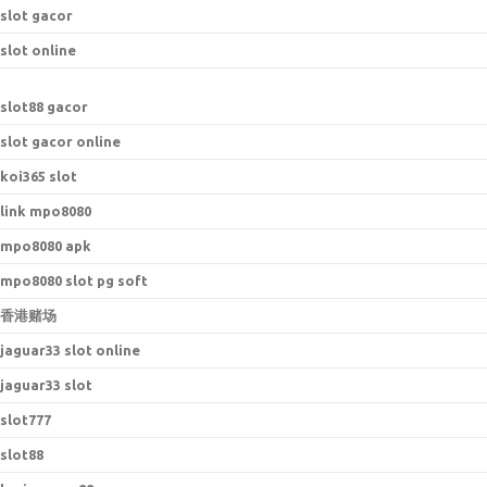
slot gacor
slot online
s
lot88 gacor
slot gacor online
koi365 slot
link mpo8080
mpo8080 apk
mpo8080 slot pg soft
香港赌场
jaguar33 slot online
jaguar33 slot
slot777
slot88