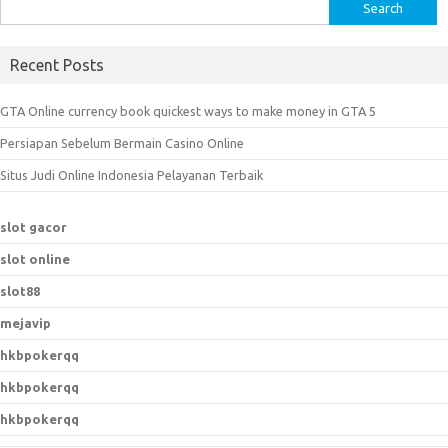
S
e
a
Recent Posts
r
c
GTA Online currency book quickest ways to make money in GTA 5
h
Persiapan Sebelum Bermain Casino Online
f
o
Situs Judi Online Indonesia Pelayanan Terbaik
r
:
slot gacor
slot online
slot88
mejavip
hkbpokerqq
hkbpokerqq
hkbpokerqq