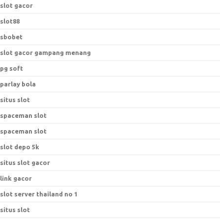
slot gacor
slot88
sbobet
slot gacor gampang menang
pg soft
parlay bola
situs slot
spaceman slot
spaceman slot
slot depo 5k
situs slot gacor
link gacor
slot server thailand no 1
situs slot