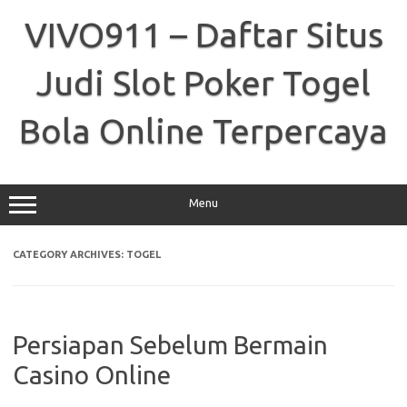
Skip
to
VIVO911 – Daftar Situs
content
Judi Slot Poker Togel
Bola Online Terpercaya
Menu
CATEGORY ARCHIVES:
TOGEL
Persiapan Sebelum Bermain
Casino Online