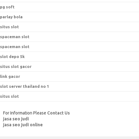
pg soft
parlay bola
situs slot
spaceman slot
spaceman slot
slot depo 5k
situs slot gacor
link gacor
slot server thailand no 1
situs slot
For Information Please
Contact Us
jasa seo judi
jasa seo judi online