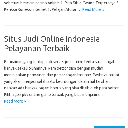
sebelum bermain casino online: 1. Pilih Situs Casino Terpercaya 2.
Periksa Koneksi Internet 3. Pelajari Aturan…
Read More »
Situs Judi Online Indonesia
Pelayanan Terbaik
Permainan yang terdapat di server judi online tentu saja sangat
banyak sekali pilihannya. Para bettor bisa dengan mudah
menjalankan permainan dan pemasangan taruhan. Pastinya hal ini
yang akan menjadi salah satu keuntungan dalam hal taruhan.
Bahkan ada banyak ragam bonus yang bisa diraih oleh para bettor.
Pilih agen pkv online game terbaik yang bisa menjamin…
Read More »