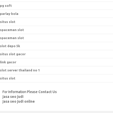
pg soft
parlay bola
situs slot
spaceman slot
spaceman slot
slot depo 5k
situs slot gacor
link gacor
slot server thailand no 1
situs slot
For Information Please
Contact Us
jasa seo judi
jasa seo judi online