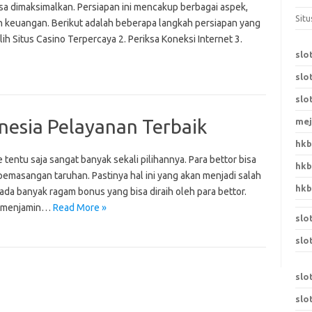
 dimaksimalkan. Persiapan ini mencakup berbagai aspek,
Situ
an keuangan. Berikut adalah beberapa langkah persiapan yang
lih Situs Casino Terpercaya 2. Periksa Koneksi Internet 3.
slo
slo
slo
onesia Pelayanan Terbaik
mej
hk
 tentu saja sangat banyak sekali pilihannya. Para bettor bisa
hk
masangan taruhan. Pastinya hal ini yang akan menjadi salah
hk
da banyak ragam bonus yang bisa diraih oleh para bettor.
sa menjamin…
Read More »
slo
slo
s
lo
slo