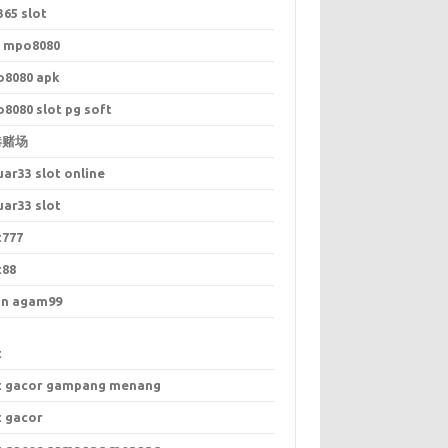
365 slot
k mpo8080
8080 apk
8080 slot pg soft
港赌场
uar33 slot online
uar33 slot
t777
t88
in agam99
t
t gacor gampang menang
t gacor