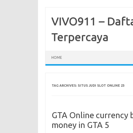
Skip
to
content
VIVO911 – Dafta
Terpercaya
HOME
TAG ARCHIVES:
SITUS JUDI SLOT ONLINE 23
GTA Online currency 
money in GTA 5