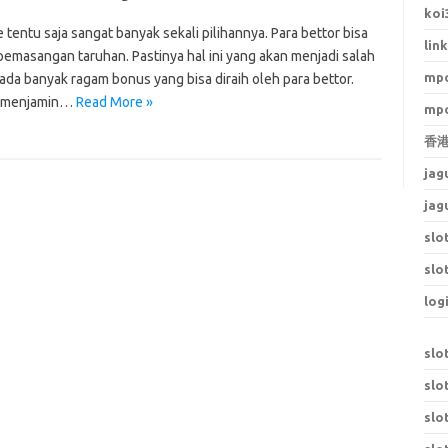
koi
 tentu saja sangat banyak sekali pilihannya. Para bettor bisa
lin
masangan taruhan. Pastinya hal ini yang akan menjadi salah
mpo
da banyak ragam bonus yang bisa diraih oleh para bettor.
sa menjamin…
Read More »
mpo
香
jag
jag
slo
slo
log
slo
slo
slo