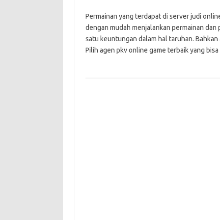
Permainan yang terdapat di server judi online
dengan mudah menjalankan permainan dan pe
satu keuntungan dalam hal taruhan. Bahkan a
Pilih agen pkv online game terbaik yang bi