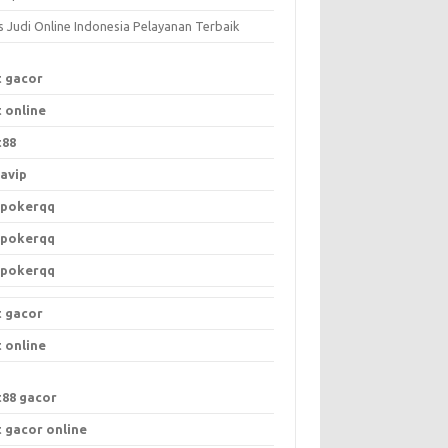
s Judi Online Indonesia Pelayanan Terbaik
t gacor
t online
t88
avip
bpokerqq
bpokerqq
bpokerqq
t gacor
t online
t88 gacor
t gacor online