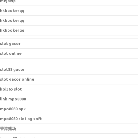
mejavip
hkbpokerqq
hkbpokerqq
hkbpokerqq
slot gacor
slot online
s
lot88 gacor
slot gacor online
koi365 slot
link mpo8080
mpo8080 apk
mpo8080 slot pg soft
香港赌场