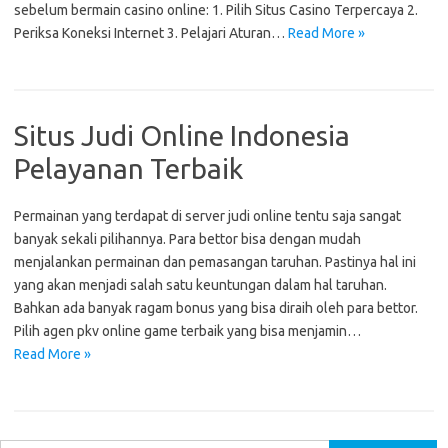
sebelum bermain casino online: 1. Pilih Situs Casino Terpercaya 2.
Periksa Koneksi Internet 3. Pelajari Aturan…
Read More »
Situs Judi Online Indonesia
Pelayanan Terbaik
Permainan yang terdapat di server judi online tentu saja sangat
banyak sekali pilihannya. Para bettor bisa dengan mudah
menjalankan permainan dan pemasangan taruhan. Pastinya hal ini
yang akan menjadi salah satu keuntungan dalam hal taruhan.
Bahkan ada banyak ragam bonus yang bisa diraih oleh para bettor.
Pilih agen pkv online game terbaik yang bisa menjamin…
Read More »