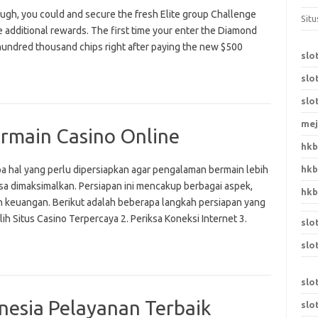
ough, you could and secure the fresh Elite group Challenge
Situ
e additional rewards. The first time your enter the Diamond
hundred thousand chips right after paying the new $500
slo
slo
slo
mej
rmain Casino Online
hk
a hal yang perlu dipersiapkan agar pengalaman bermain lebih
hk
 dimaksimalkan. Persiapan ini mencakup berbagai aspek,
hk
an keuangan. Berikut adalah beberapa langkah persiapan yang
lih Situs Casino Terpercaya 2. Periksa Koneksi Internet 3.
slo
slo
s
lo
onesia Pelayanan Terbaik
slo