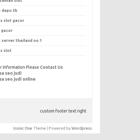
ceman slot
t depo 5k
us slot gacor
k gacor
t server thailand no 1
us slot
r Information Please
Contact Us
sa seo judi
sa seo judi online
custom footer text right
Iconic One
Theme | Powered by
Wordpress