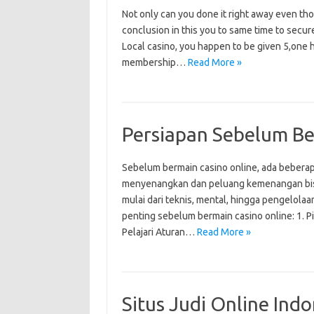
Not only can you done it right away even th
conclusion in this you to same time to secur
Local casino, you happen to be given 5,one 
membership…
Read More »
Persiapan Sebelum Be
Sebelum bermain casino online, ada beberap
menyenangkan dan peluang kemenangan bisa
mulai dari teknis, mental, hingga pengelola
penting sebelum bermain casino online: 1. Pi
Pelajari Aturan…
Read More »
Situs Judi Online Ind