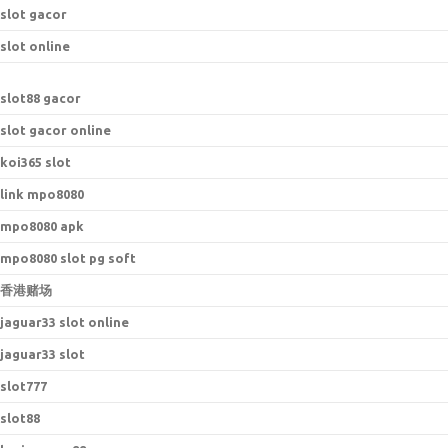
slot gacor
slot online
s
lot88 gacor
slot gacor online
koi365 slot
link mpo8080
mpo8080 apk
mpo8080 slot pg soft
香港赌场
jaguar33 slot online
jaguar33 slot
slot777
slot88