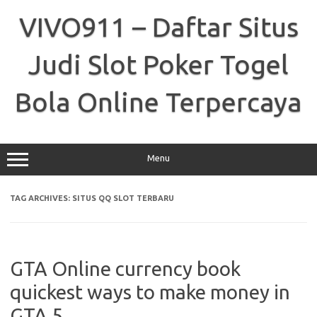
Skip
to
VIVO911 – Daftar Situs
content
Judi Slot Poker Togel
Bola Online Terpercaya
Menu
TAG ARCHIVES:
SITUS QQ SLOT TERBARU
GTA Online currency book
quickest ways to make money in
GTA 5