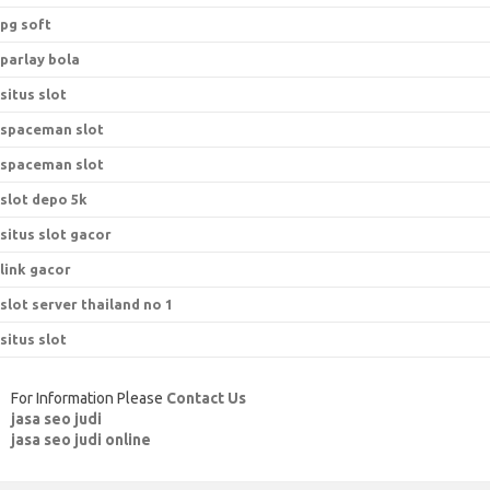
pg soft
parlay bola
situs slot
spaceman slot
spaceman slot
slot depo 5k
situs slot gacor
link gacor
slot server thailand no 1
situs slot
For Information Please
Contact Us
jasa seo judi
jasa seo judi online