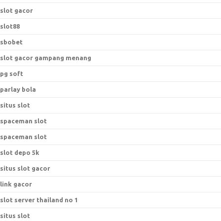
slot gacor
slot88
sbobet
slot gacor gampang menang
pg soft
parlay bola
situs slot
spaceman slot
spaceman slot
slot depo 5k
situs slot gacor
link gacor
slot server thailand no 1
situs slot