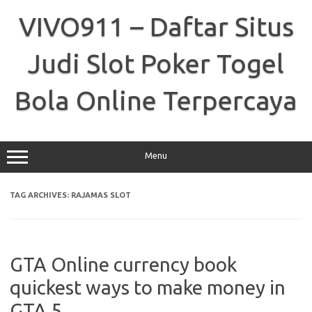
Skip
to
VIVO911 – Daftar Situs
content
Judi Slot Poker Togel
Bola Online Terpercaya
Menu
TAG ARCHIVES:
RAJAMAS SLOT
GTA Online currency book
quickest ways to make money in
GTA 5