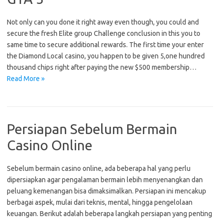
Not only can you done it right away even though, you could and
secure the fresh Elite group Challenge conclusion in this you to
same time to secure additional rewards. The first time your enter
the Diamond Local casino, you happen to be given 5,one hundred
thousand chips right after paying the new $500 membership…
Read More »
Persiapan Sebelum Bermain
Casino Online
Sebelum bermain casino online, ada beberapa hal yang perlu
dipersiapkan agar pengalaman bermain lebih menyenangkan dan
peluang kemenangan bisa dimaksimalkan. Persiapan ini mencakup
berbagai aspek, mulai dari teknis, mental, hingga pengelolaan
keuangan. Berikut adalah beberapa langkah persiapan yang penting