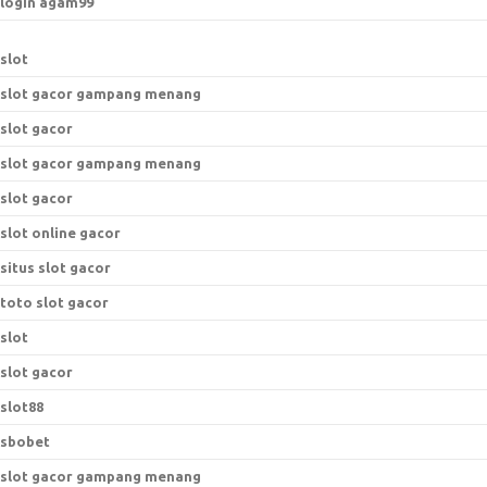
login agam99
slot
slot gacor gampang menang
slot gacor
slot gacor gampang menang
slot gacor
slot online gacor
situs slot gacor
toto slot gacor
slot
slot gacor
slot88
sbobet
slot gacor gampang menang