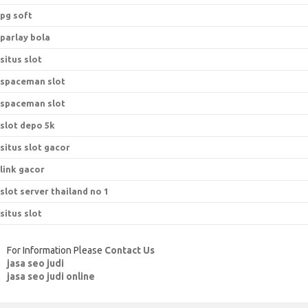
pg soft
parlay bola
situs slot
spaceman slot
spaceman slot
slot depo 5k
situs slot gacor
link gacor
slot server thailand no 1
situs slot
For Information Please
Contact Us
jasa seo judi
jasa seo judi online