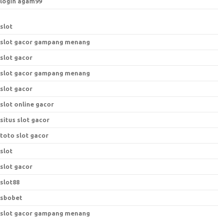
login agam99
slot
slot gacor gampang menang
slot gacor
slot gacor gampang menang
slot gacor
slot online gacor
situs slot gacor
toto slot gacor
slot
slot gacor
slot88
sbobet
slot gacor gampang menang