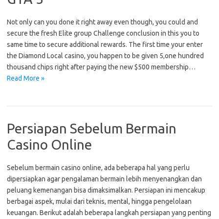
Not only can you done it right away even though, you could and
secure the fresh Elite group Challenge conclusion in this you to
same time to secure additional rewards. The first time your enter
the Diamond Local casino, you happen to be given 5,one hundred
thousand chips right after paying the new $500 membership…
Read More »
Persiapan Sebelum Bermain
Casino Online
Sebelum bermain casino online, ada beberapa hal yang perlu
dipersiapkan agar pengalaman bermain lebih menyenangkan dan
peluang kemenangan bisa dimaksimalkan. Persiapan ini mencakup
berbagai aspek, mulai dari teknis, mental, hingga pengelolaan
keuangan. Berikut adalah beberapa langkah persiapan yang penting