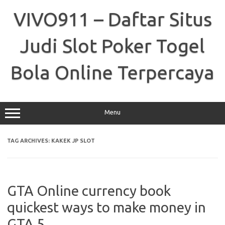
Skip
to
VIVO911 – Daftar Situs
content
Judi Slot Poker Togel
Bola Online Terpercaya
Menu
TAG ARCHIVES:
KAKEK JP SLOT
GTA Online currency book
quickest ways to make money in
GTA 5