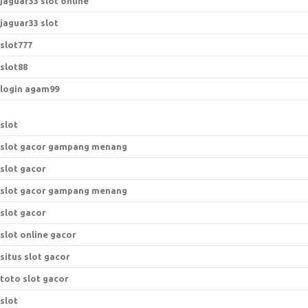
jaguar33 slot online
jaguar33 slot
slot777
slot88
login agam99
slot
slot gacor gampang menang
slot gacor
slot gacor gampang menang
slot gacor
slot online gacor
situs slot gacor
toto slot gacor
slot