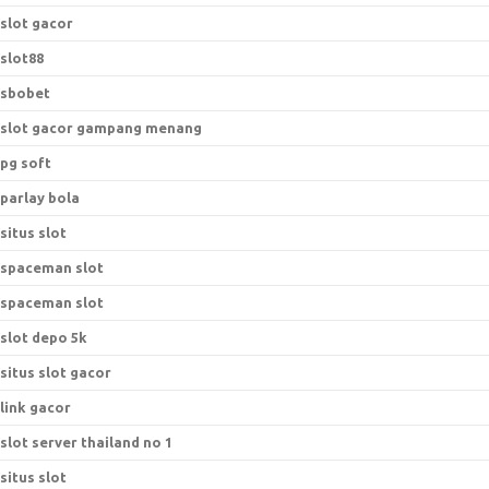
slot gacor
slot88
sbobet
slot gacor gampang menang
pg soft
parlay bola
situs slot
spaceman slot
spaceman slot
slot depo 5k
situs slot gacor
link gacor
slot server thailand no 1
situs slot