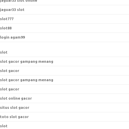
jaguar33 slot online
jaguar33 slot
slot777
slot88
login agam99
slot
slot gacor gampang menang
slot gacor
slot gacor gampang menang
slot gacor
slot online gacor
situs slot gacor
toto slot gacor
slot