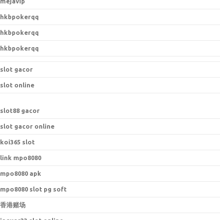
mejavip
hkbpokerqq
hkbpokerqq
hkbpokerqq
slot gacor
slot online
s
lot88 gacor
slot gacor online
koi365 slot
link mpo8080
mpo8080 apk
mpo8080 slot pg soft
香港赌场