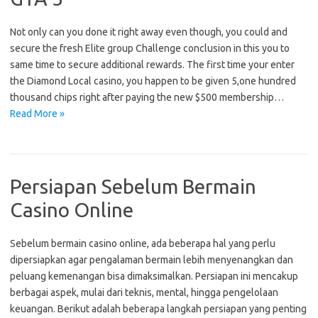
Not only can you done it right away even though, you could and
secure the fresh Elite group Challenge conclusion in this you to
same time to secure additional rewards. The first time your enter
the Diamond Local casino, you happen to be given 5,one hundred
thousand chips right after paying the new $500 membership…
Read More »
Persiapan Sebelum Bermain
Casino Online
Sebelum bermain casino online, ada beberapa hal yang perlu
dipersiapkan agar pengalaman bermain lebih menyenangkan dan
peluang kemenangan bisa dimaksimalkan. Persiapan ini mencakup
berbagai aspek, mulai dari teknis, mental, hingga pengelolaan
keuangan. Berikut adalah beberapa langkah persiapan yang penting