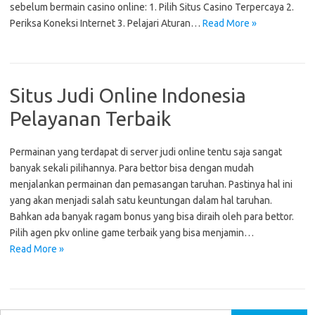
sebelum bermain casino online: 1. Pilih Situs Casino Terpercaya 2.
Periksa Koneksi Internet 3. Pelajari Aturan…
Read More »
Situs Judi Online Indonesia
Pelayanan Terbaik
Permainan yang terdapat di server judi online tentu saja sangat
banyak sekali pilihannya. Para bettor bisa dengan mudah
menjalankan permainan dan pemasangan taruhan. Pastinya hal ini
yang akan menjadi salah satu keuntungan dalam hal taruhan.
Bahkan ada banyak ragam bonus yang bisa diraih oleh para bettor.
Pilih agen pkv online game terbaik yang bisa menjamin…
Read More »