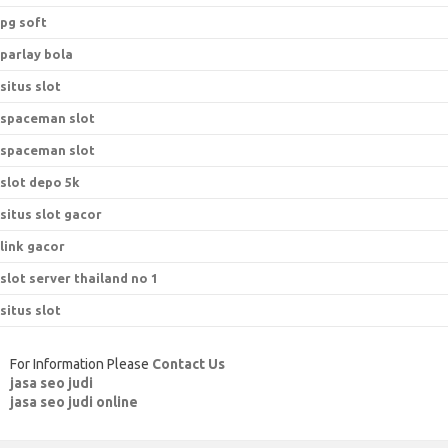
pg soft
parlay bola
situs slot
spaceman slot
spaceman slot
slot depo 5k
situs slot gacor
link gacor
slot server thailand no 1
situs slot
For Information Please
Contact Us
jasa seo judi
jasa seo judi online