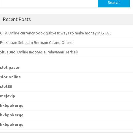
S
e
a
Recent Posts
r
c
GTA Online currency book quickest ways to make money in GTA 5
h
Persiapan Sebelum Bermain Casino Online
f
o
Situs Judi Online Indonesia Pelayanan Terbaik
r
:
slot gacor
slot online
slot88
mejavip
hkbpokerqq
hkbpokerqq
hkbpokerqq