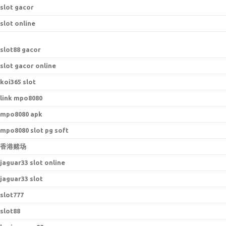
slot gacor
slot online
s
lot88 gacor
slot gacor online
koi365 slot
link mpo8080
mpo8080 apk
mpo8080 slot pg soft
香港赌场
jaguar33 slot online
jaguar33 slot
slot777
slot88