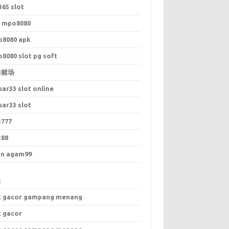
365 slot
k mpo8080
8080 apk
8080 slot pg soft
港赌场
uar33 slot online
uar33 slot
t777
t88
in agam99
t
t gacor gampang menang
t gacor