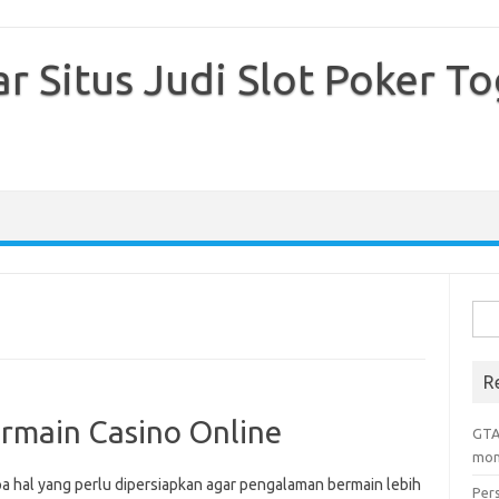
r Situs Judi Slot Poker To
Sea
for:
R
rmain Casino Online
GTA
mon
a hal yang perlu dipersiapkan agar pengalaman bermain lebih
Per