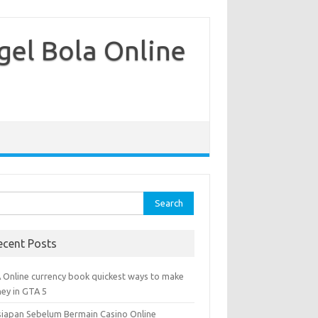
gel Bola Online
rch
ecent Posts
 Online currency book quickest ways to make
ey in GTA 5
siapan Sebelum Bermain Casino Online