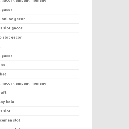
t gacor gampang menang
t gacor
t online gacor
us slot gacor
o slot gacor
t
t gacor
t88
bet
t gacor gampang menang
soft
lay bola
us slot
ceman slot