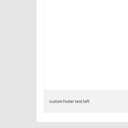
custom footer text left